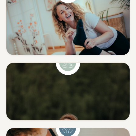
Shiatsu & Massage
Ganzheitliche Körperarbeit
aus Japan & klassische
Massage.
Mehr erfahren
Yoga
Yoga mit Tiefe — ohne
Leistungsdruck.
Mehr erfahren