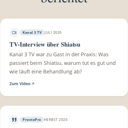
Gesundheitscheckup machen lassen und danach
die Rechnungen einreichen. (mindestwert 150€
wovon du 100€ retour bekommst) Du hast eine
Zusatzversicherung? Frag dazu am besten bei
Kanal 3 TV
JULI 2020
deinem Versicherungsmakler nach, wieviel deine
TV-Interview über Shiatsu
Zusatzversicherung übernimmt. Sehr viele
Kanal 3 TV war zu Gast in der Praxis: Was
Zusatzversicherungen übernehmen doch einen
passiert beim Shiatsu, warum tut es gut und
beträchtlichen Teil.
wie läuft eine Behandlung ab?
Zum Video
ProntoPro
HERBST 2020