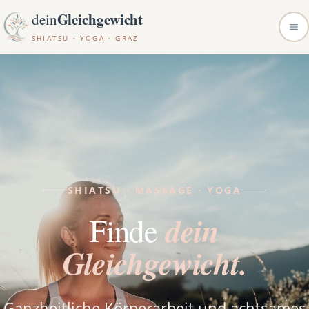
Gleichgewicht
dein
SHIATSU · YOGA · GRAZ
SHIATSU · MASSAGE · YOGA
dein
Finde
Gleichgewicht.
Ganzheitliche Körperarbeit und achtsames