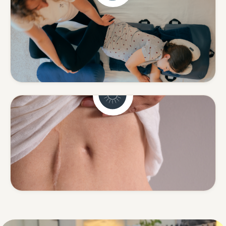
Schwangerschaft
Sanfte Begleitung in einer
besonderen Zeit.
Mehr erfahren
Narbenentstörung
Spannungen rund um Narben
lösen.
Mehr erfahren