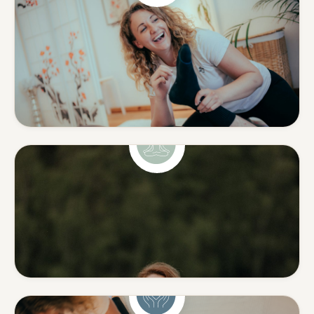
Shiatsu & Massage
Ganzheitliche Körperarbeit
aus Japan & klassische
Massage.
Mehr erfahren
Yoga
Yoga mit Tiefe — ohne
Leistungsdruck.
Mehr erfahren