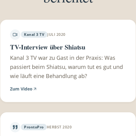
Gesundheitscheckup machen lassen und danach
die Rechnungen einreichen. (mindestwert 150€
wovon du 100€ retour bekommst) Du hast eine
Zusatzversicherung? Frag dazu am besten bei
Kanal 3 TV
JULI 2020
deinem Versicherungsmakler nach, wieviel deine
TV-Interview über Shiatsu
Zusatzversicherung übernimmt. Sehr viele
Kanal 3 TV war zu Gast in der Praxis: Was
Zusatzversicherungen übernehmen doch einen
passiert beim Shiatsu, warum tut es gut und
beträchtlichen Teil.
wie läuft eine Behandlung ab?
Zum Video
ProntoPro
HERBST 2020