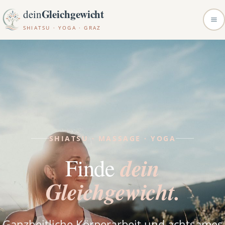
Gleichgewicht
dein
SHIATSU · YOGA · GRAZ
SHIATSU · MASSAGE · YOGA
dein
Finde
Gleichgewicht.
Ganzheitliche Körperarbeit und achtsames