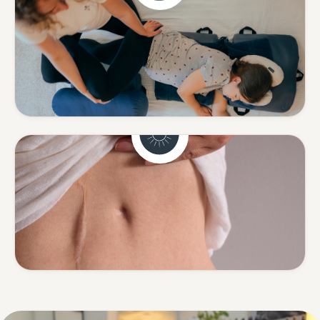
Schwangerschaft
Sanfte Begleitung in einer
besonderen Zeit.
Mehr erfahren
Narbenentstörung
Spannungen rund um Narben
lösen.
Mehr erfahren