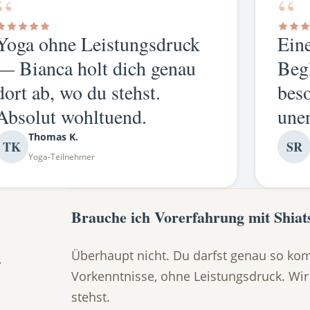
“
“
Yoga ohne Leistungsdruck
Eine
— Bianca holt dich genau
Begl
dort ab, wo du stehst.
beso
Absolut wohltuend.
une
Thomas K.
TK
SR
Yoga-Teilnehmer
Brauche ich Vorerfahrung mit Shiat
Überhaupt nicht. Du darfst genau so ko
,
Vorkenntnisse, ohne Leistungsdruck. Wir
stehst.