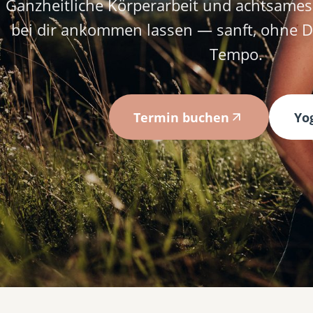
Ganzheitliche Körperarbeit und achtsames 
bei dir ankommen lassen — sanft, ohne D
Tempo.
Termin buchen
Yo