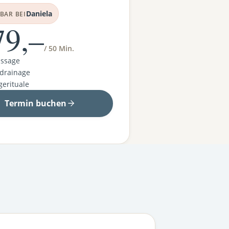
Daniela
BAR BEI
79,–
/ 50 Min.
assage
drainage
erituale
Termin buchen