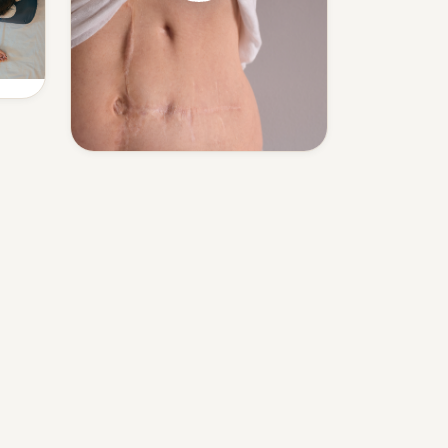
r
Narbenentstörung
Spannungen rund um Narben
lösen.
Mehr erfahren