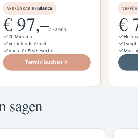
Bianca
VERFÜGBAR BEI
VERFÜG
€ 97,–
€ 
/ 70 Min.
70 Minuten
Heilm
Vertiefende Arbeit
Lymph
Auch für Erstbesuche
Massag
Termin buchen
n sagen