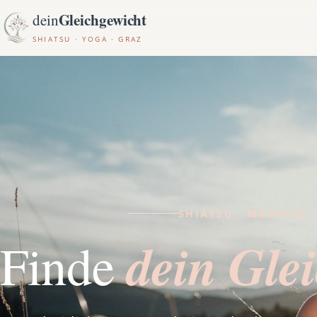
Gleichgewicht
dein
SHIATSU · YOGA · GRAZ
SHIATSU · MASSAGE 
dein Gle
Finde