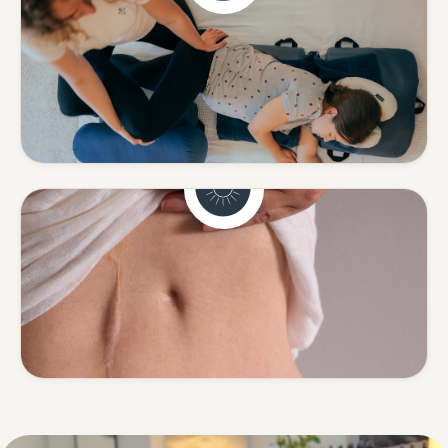
Schwangerschaft
Sanfte Begleitung in einer
besonderen Zeit.
Mehr erfahren
Narbenentstörung
Spannungen rund um Narben
lösen.
Mehr erfahren