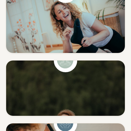
Shiatsu & Massage
Ganzheitliche Körperarbeit
aus Japan & klassische
Massage.
Mehr erfahren
Yoga
Yoga mit Tiefe — ohne
Leistungsdruck.
Mehr erfahren