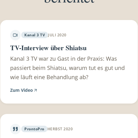
Gesundheitscheckup machen lassen und danach
die Rechnungen einreichen. (mindestwert 150€
wovon du 100€ retour bekommst) Du hast eine
Zusatzversicherung? Frag dazu am besten bei
Kanal 3 TV
JULI 2020
deinem Versicherungsmakler nach, wieviel deine
TV-Interview über Shiatsu
Zusatzversicherung übernimmt. Sehr viele
Kanal 3 TV war zu Gast in der Praxis: Was
Zusatzversicherungen übernehmen doch einen
passiert beim Shiatsu, warum tut es gut und
beträchtlichen Teil.
wie läuft eine Behandlung ab?
Zum Video
ProntoPro
HERBST 2020