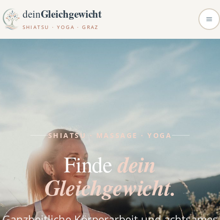
Gleichgewicht
dein
SHIATSU · YOGA · GRAZ
SHIATSU · MASSAGE · YOGA
dein
Finde
Gleichgewicht.
Ganzheitliche Körperarbeit und achtsames