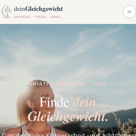
Gleichgewicht
dein
SHIATSU · YOGA · GRAZ
SHIATSU · MASSAGE · YOGA
dein
Finde
Gleichgewicht.
Ganzheitliche Körperarbeit und achtsames