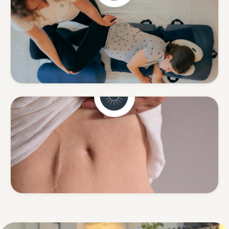
Schwangerschaft
Sanfte Begleitung in einer
besonderen Zeit.
Mehr erfahren
Narbenentstörung
Spannungen rund um Narben
lösen.
Mehr erfahren