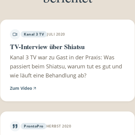
Gesundheitscheckup machen lassen und danach
die Rechnungen einreichen. (mindestwert 150€
wovon du 100€ retour bekommst) Du hast eine
Zusatzversicherung? Frag dazu am besten bei
Kanal 3 TV
JULI 2020
deinem Versicherungsmakler nach, wieviel deine
TV-Interview über Shiatsu
Zusatzversicherung übernimmt. Sehr viele
Kanal 3 TV war zu Gast in der Praxis: Was
Zusatzversicherungen übernehmen doch einen
passiert beim Shiatsu, warum tut es gut und
beträchtlichen Teil.
wie läuft eine Behandlung ab?
Zum Video
ProntoPro
HERBST 2020