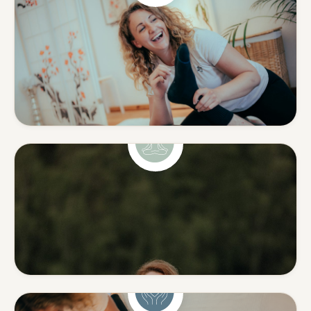
Shiatsu & Massage
Ganzheitliche Körperarbeit
aus Japan & klassische
Massage.
Mehr erfahren
Yoga
Yoga mit Tiefe — ohne
Leistungsdruck.
Mehr erfahren