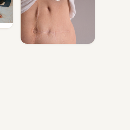
r
Narbenentstörung
Spannungen rund um Narben
lösen.
Mehr erfahren