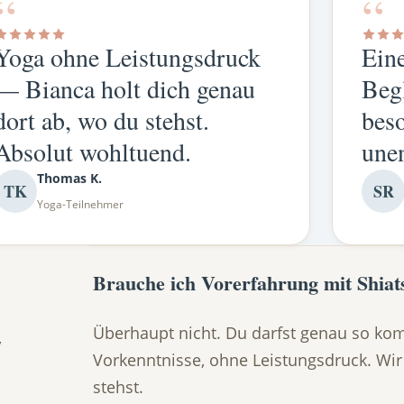
“
“
Yoga ohne Leistungsdruck
Eine
— Bianca holt dich genau
Begl
dort ab, wo du stehst.
beso
Absolut wohltuend.
une
Thomas K.
TK
SR
Yoga-Teilnehmer
Brauche ich Vorerfahrung mit Shiat
Überhaupt nicht. Du darfst genau so ko
,
Vorkenntnisse, ohne Leistungsdruck. Wir
stehst.