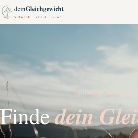
Gleichgewicht
dein
SHIATSU · YOGA · GRAZ
SHIATSU · MASSAGE 
dein Gle
Finde