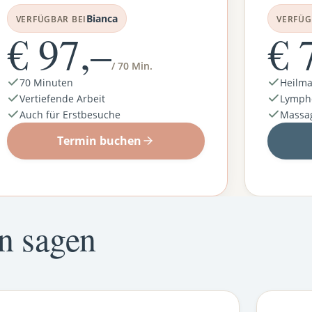
Bianca
VERFÜGBAR BEI
VERFÜG
€ 97,–
€ 
/ 70 Min.
70 Minuten
Heilm
Vertiefende Arbeit
Lymph
Auch für Erstbesuche
Massag
Termin buchen
n sagen