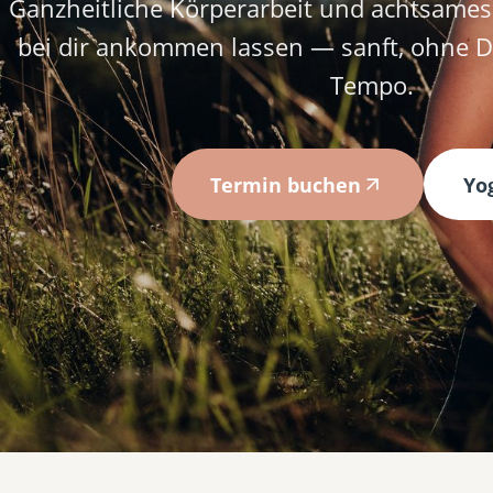
Ganzheitliche Körperarbeit und achtsames 
bei dir ankommen lassen — sanft, ohne D
Tempo.
Termin buchen
Yo