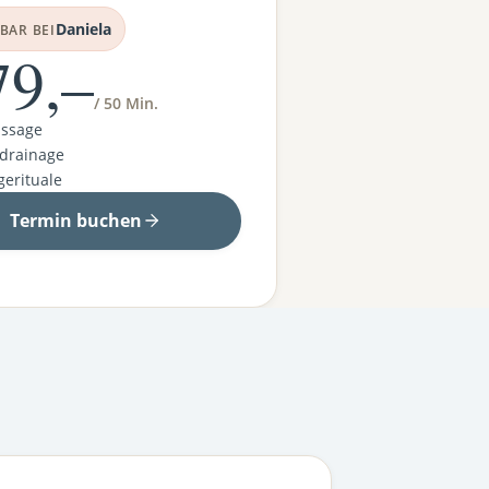
Daniela
BAR BEI
79,–
/ 50 Min.
assage
drainage
erituale
Termin buchen